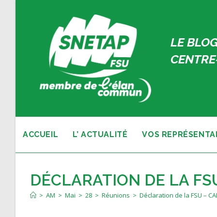
Skip
to
content
LE BLOG
CENTRE-
ACCUEIL
L’ ACTUALITÉ
VOS REPRÉSENTA
DÉCLARATION DE LA FSU
>
AM
>
Mai
>
28
>
Réunions
>
Déclaration de la FSU – C