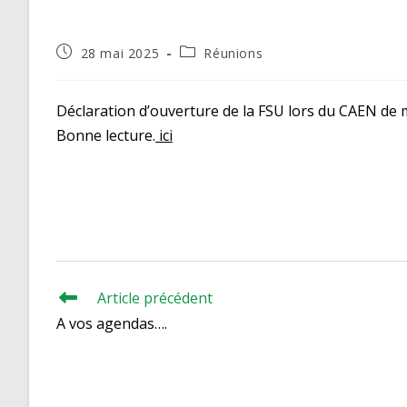
Publication
Post
28 mai 2025
Réunions
publiée :
category:
Déclaration d’ouverture de la FSU lors du CAEN de 
Bonne lecture.
ici
Article précédent
Read
more
A vos agendas….
articles