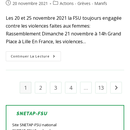
Publication
Post
20 novembre 2021
Actions - Grèves - Manifs
publiée :
category:
Les 20 et 25 novembre 2021 la FSU toujours engagée
contre les violences faites aux femmes:
Rassemblement Dimanche 21 novembre à 14h Grand
Place à Lille En France, les violences…
Dimanche
Continuer La Lecture
21
Novembre
Contre
Les
Violences
Faites
Aux
1
2
3
4
…
13
Aller à l
Femmes
SNETAP-FSU
Site SNETAP-FSU national