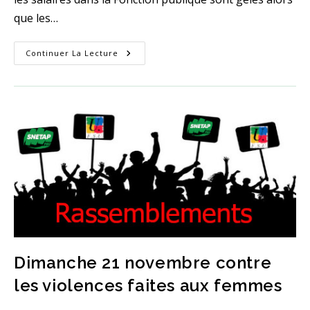
que les…
2
Continuer La Lecture
Décembre
2021
Pour
Les
Pensions,
La
Santé
Et
Les
Services
Publics
Dimanche 21 novembre contre
les violences faites aux femmes