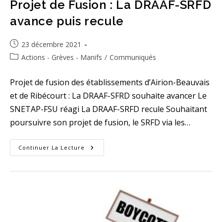
Projet de Fusion : La DRAAF-SRFD
avance puis recule
Publication
23 décembre 2021
publiée :
Post
Actions - Grèves - Manifs
/
Communiqués
category:
Projet de fusion des établissements d’Airion-Beauvais
et de Ribécourt : La DRAAF-SFRD souhaite avancer Le
SNETAP-FSU réagi La DRAAF-SRFD recule Souhaitant
poursuivre son projet de fusion, le SRFD via les…
Projet
Continuer La Lecture
De
Fusion
:
La
DRAAF-
SRFD
Avance
Puis
Recule