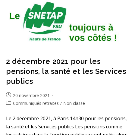
De-
France
2 décembre 2021 pour les
pensions, la santé et les Services
publics
Publication
20 novembre 2021
publiée :
Post
Communiqués retraites
/
Non classé
category:
Le 2 décembre 2021, à Paris 14h30 pour les pensions,
la santé et les Services publics Les pensions comme
les salaires dans la Fonction publique sont gelés alors