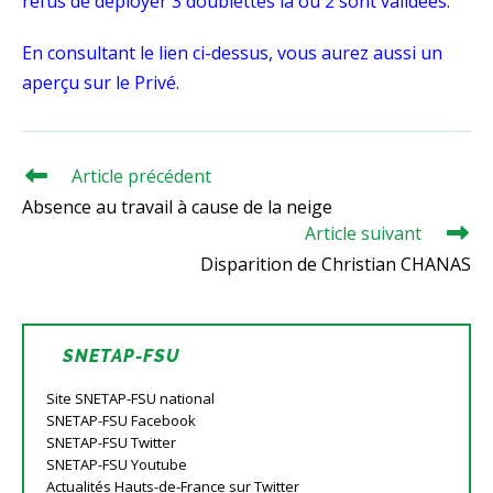
refus de déployer 3 doublettes là où 2 sont validées.
En consultant le lien ci-dessus, vous aurez aussi un
aperçu sur le Privé.
Article précédent
Read
more
Absence au travail à cause de la neige
articles
Article suivant
Disparition de Christian CHANAS
SNETAP-FSU
Site SNETAP-FSU national
SNETAP-FSU Facebook
SNETAP-FSU Twitter
SNETAP-FSU Youtube
Actualités Hauts-de-France sur Twitter