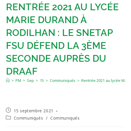
RENTRÉE 2021 AU LYCÉE
MARIE DURAND À
RODILHAN : LE SNETAP
FSU DÉFEND LA 3ÈME
SECONDE AUPRÈS DU
DRAAF
>
PM
>
Sep
>
15
>
Communiqués
>
Rentrée 2021 au lycée Mari
Publication
15 septembre 2021
publiée :
Post
Communiqués
/
Communiqués
category: