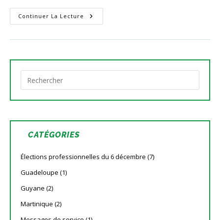
Bienvenue
Continuer La Lecture
Sur
Le
Site
Des
Sections
DROM-
COM
Du
Press
SNETAP-
Escap
FSU
to
close
the
search
panel.
CATÉGORIES
Élections professionnelles du 6 décembre
(7)
Guadeloupe
(1)
Guyane
(2)
Martinique
(2)
Messages de service
(1)