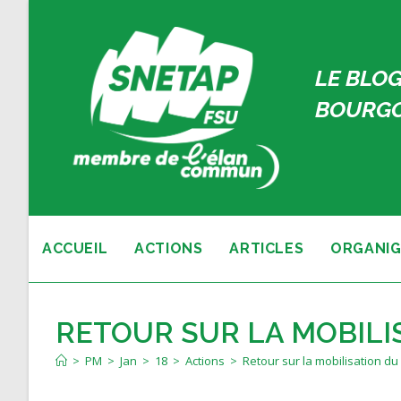
Skip
to
content
LE BLOG
BOURGO
ACCUEIL
ACTIONS
ARTICLES
ORGANIG
RETOUR SUR LA MOBILIS
>
PM
>
Jan
>
18
>
Actions
>
Retour sur la mobilisation du 