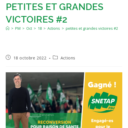
PETITES ET GRANDES
VICTOIRES #2
>
PM
>
Oct
>
18
>
Actions
>
petites et grandes victoires #2
Publication
Post
18 octobre 2022
Actions
publiée :
category: