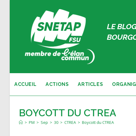
Skip
to
content
LE BLOG
BOURGO
ACCUEIL
ACTIONS
ARTICLES
ORGANIG
BOYCOTT DU CTREA
>
PM
>
Sep
>
30
>
CTREA
>
Boycott du CTREA