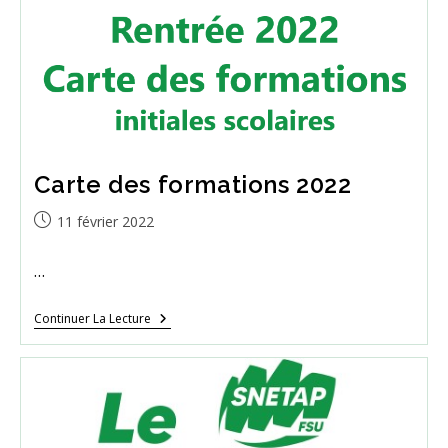
Conseil
D’administration
De
L’EPL
BORDEAUX
GIRONDE
Les
Personnels
S’opposent
À
Hectar
Carte des formations 2022
Publication
11 février 2022
publiée :
…
Carte
Continuer La Lecture
Des
Formations
2022