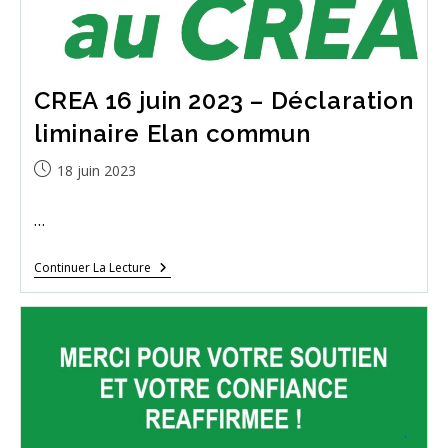
CREA 16 juin 2023 – Déclaration
liminaire Elan commun
Publication
18 juin 2023
publiée :
…
CREA
Continuer La Lecture
16
Juin
2023
–
Déclaration
Liminaire
Elan
Commun