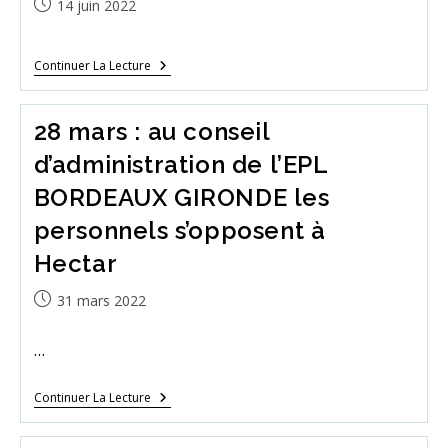
Publication
14 juin 2022
publiée :
2
Continuer La Lecture
Juin
2022
Compte-
28 mars : au conseil
Rendu
Du
d’administration de l’EPL
CTREA
BORDEAUX GIRONDE les
personnels s’opposent à
Hectar
Publication
31 mars 2022
publiée :
…
28
Continuer La Lecture
Mars
:
Au