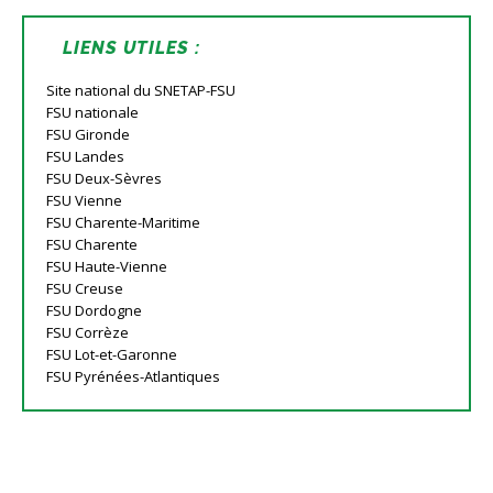
the
search
panel.
LIENS UTILES :
Site national du SNETAP-FSU
FSU nationale
FSU Gironde
FSU Landes
FSU Deux-Sèvres
FSU Vienne
FSU Charente-Maritime
FSU Charente
FSU Haute-Vienne
FSU Creuse
FSU Dordogne
FSU Corrèze
FSU Lot-et-Garonne
FSU Pyrénées-Atlantiques