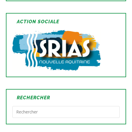
ACTION SOCIALE
RECHERCHER
Press
Escap
to
close