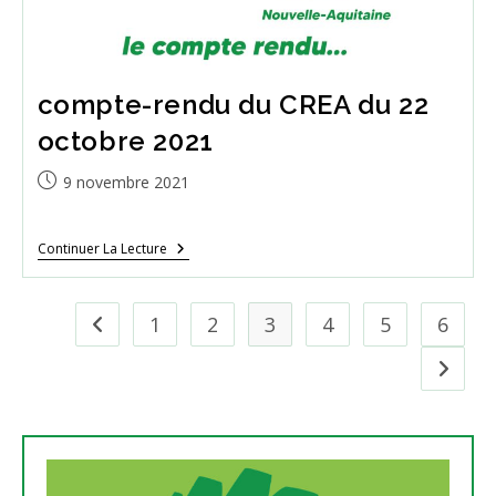
compte-rendu du CREA du 22
octobre 2021
Publication
9 novembre 2021
publiée :
Compte-
Continuer La Lecture
Rendu
Du
CREA
Du
1
2
3
4
5
6
Go to the previous page
22
Octobre
Aller à l
2021