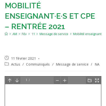
MOBILITÉ
ENSEIGNANT·E·S ET CPE
– RENTRÉE 2021
>
AM
>
Fév
>
11
>
Message de service
>
Mobilité enseignant·e·
Publication
11 février 2021
publiée :
Post
Actus
/
Communiqués
/
Message de service
/
NA
category: