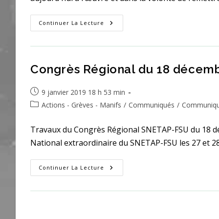
Pouvoir
Continuer La Lecture
D’achat
Congrès Régional du 18 décem
Publication
9 janvier 2019 18 h 53 min
publiée :
Post
Actions - Grèves - Manifs
/
Communiqués
/
Communiqué
category:
Travaux du Congrès Régional SNETAP-FSU du 18 déc
National extraordinaire du SNETAP-FSU les 27 et 2
Congrès
Continuer La Lecture
Régional
Du
18
Décembre
2018