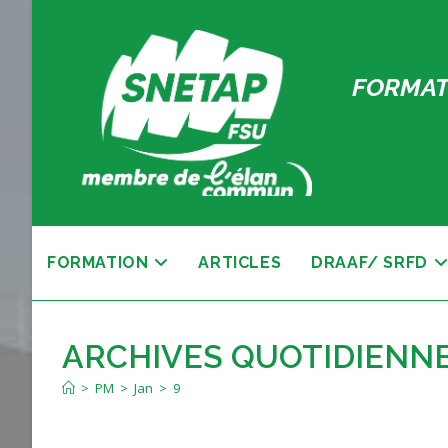
Skip
to
content
FORMAT
FORMATION
ARTICLES
DRAAF/ SRFD
ARCHIVES QUOTIDIENNES 
>
PM
>
Jan
>
9